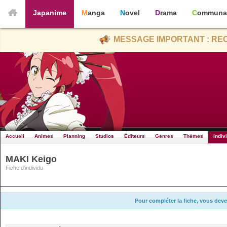
Japanime
Manga
Novel
Drama
Communa
MESSAGE IMPORTANT : REC
Accueil
Animes
Planning
Studios
Éditeurs
Genres
Thèmes
Indiv
MAKI Keigo
Fiche d'individu
Pour compléter la fiche, vous deve