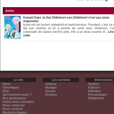
Anime
Kawaii Dake Ja Nai Shikimori-san (Shikimori n'est pas juste
mignonne)
Izumi est un lycéen maladroit et malchanceux. Pourtant, c’est ce 
fait son charme et lui a permis de sortir avec Shikimori. Ce
camarade de classe est très jolie, elle a un beau sourire et...
Lire
suite
Le site
Les sections
Informations
News
Animes
Studios
Chroniques
Mangas
Editeurs
FAQ
Novels
Individus
Qui sommes-nous ?
Dramas
Personnages
Nos partenaires
Règlement
Faites-nous connaitre
Nous contacter
Nous soutenir
Mentions légales