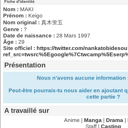
Fiche d'identité
Nom :
MAKI
Prénom :
Keigo
Nom original :
真木蛍五
Genre :
?
Date de naissance :
28 Mars 1997
Âge :
29
Site officiel :
https://twitter.com/nankatobideso
ref_src=twsrc%5Egoogle%7Ctwcamp%5Eserp
Présentation
Nous n'avons aucune information s
Peut-être pourrais-tu nous aider en ajoutant
cette partie ?
A travaillé sur
Anime |
Manga
|
Drama
|
Staff |
Casting