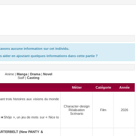
avons aucune information sur cet individu.
s aider en ajoutant quelques informations dans cette partie ?
Anime |
Manga
|
Drama
|
Novel
Staff |
Casting
Métier
Catégorie
Année
ant trois histoires aux visions du monde
Character-design
Réalisation
Film
2026
Scénario
u★Shōjo », un jeu de mots sur « Nice to
ARTERBELT (New PANTY ＆