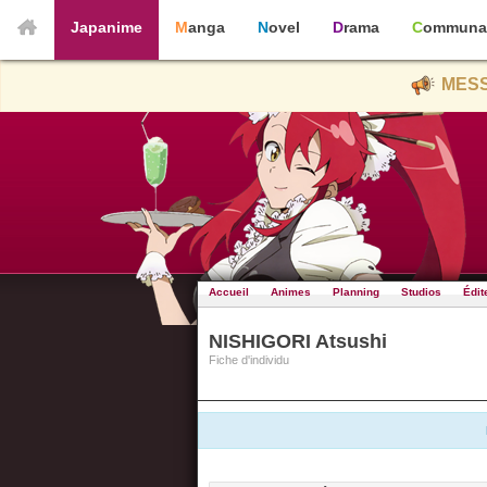
Japanime
Manga
Novel
Drama
Communa
MESS
Accueil
Animes
Planning
Studios
Édit
NISHIGORI Atsushi
Fiche d'individu