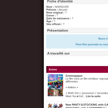
Fiche d'identité
Nom :
NISHIGORI
Prénom :
Atsushi
Nom original :
?
Genre :
?
Date de naissance :
?
Âge :
?
Site officiel :
?
Présentation
Nous n'
Peut-être pourrais-tu nou
A travaillé sur
Anime
Grotesqqque
Le film sera un film omnibus regroup
différentes :
« Aeliens »
« 4649 Girl » (prononcé « Yoroshik
Meet You★Girl...
Lire la suite
New PANTY＆STOCKING with G