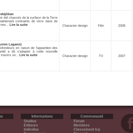
ekijōban
ont été chassés de la surface de la Terre
aintenant contraints de vivre dans de
rnes...
Lire la suite
Character-design
Film
2008
urren Lagann)
ofondeurs en raison de l’apparition des
nité a dû s’adapter à cette nouvelle
à travers un...
Lire la suite
Character-design
TV
2007
ns
Informations
Communauté
Studios
Forum
Editeurs
Membres
Individus
Classement Icp