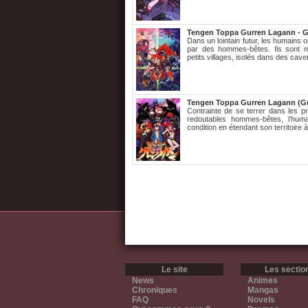
Tengen Toppa Gurren Lagann - G
Dans un lointain futur, les humains 
par des hommes-bêtes. Ils sont m
petits villages, isolés dans des cave
Tengen Toppa Gurren Lagann (G
Contrainte de se terrer dans les pr
redoutables hommes-bêtes, l’huma
condition en étendant son territoire 
Le site
Les sectio
News
Animes
Chroniques
Mangas
FAQ
Novels