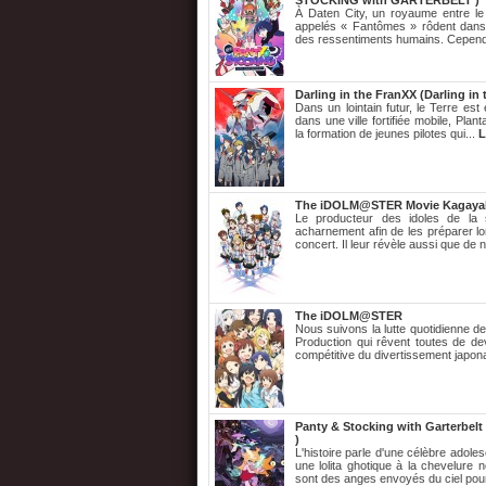
STOCKING with GARTERBELT )
À Daten City, un royaume entre le p
appelés « Fantômes » rôdent dans 
des ressentiments humains. Cependa
Darling in the FranXX (Darling in
Dans un lointain futur, le Terre est
dans une ville fortifiée mobile, Planta
la formation de jeunes pilotes qui...
L
The iDOLM@STER Movie Kagayak
Le producteur des idoles de la s
acharnement afin de les préparer l
concert. Il leur révèle aussi que de no
The iDOLM@STER
Nous suivons la lutte quotidienne de 
Production qui rêvent toutes de dev
compétitive du divertissement japona
Panty & Stocking with Garterbelt
)
L'histoire parle d'une célèbre adol
une lolita ghotique à la chevelure
sont des anges envoyés du ciel pou