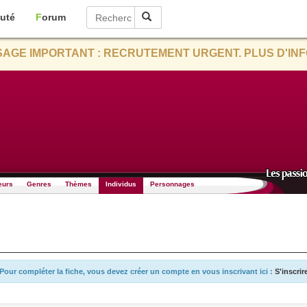
uté
Forum
AGE IMPORTANT : RECRUTEMENT URGENT. PLUS D'INF
eurs
Genres
Thèmes
Individus
Personnages
Pour compléter la fiche, vous devez créer un compte en vous inscrivant ici :
S'inscrir