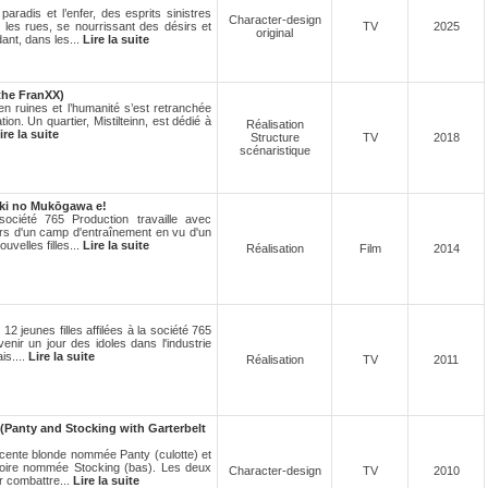
aradis et l’enfer, des esprits sinistres
Character-design
les rues, se nourrissant des désirs et
TV
2025
original
nt, dans les...
Lire la suite
 the FranXX)
 en ruines et l’humanité s’est retranchée
tion. Un quartier, Mistilteinn, est dédié à
Réalisation
ire la suite
Structure
TV
2018
scénaristique
i no Mukōgawa e!
ociété 765 Production travaille avec
ors d'un camp d'entraînement en vu d'un
uvelles filles...
Lire la suite
Réalisation
Film
2014
12 jeunes filles affilées à la société 765
enir un jour des idoles dans l'industrie
is....
Lire la suite
Réalisation
TV
2011
 (Panty and Stocking with Garterbelt
escente blonde nommée Panty (culotte) et
 noire nommée Stocking (bas). Les deux
Character-design
TV
2010
r combattre...
Lire la suite