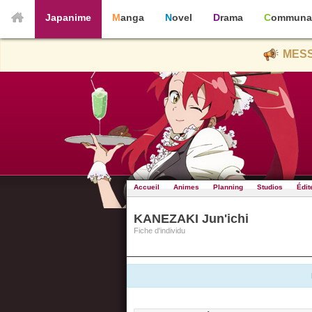
Japanime
Manga
Novel
Drama
Communa
MESS
Accueil
Animes
Planning
Studios
Édit
KANEZAKI Jun'ichi
Fiche d'individu