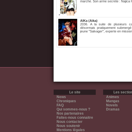
marché. Son arme secrète : Najica Hi
AIKa (Aika)
2036. A la suite de plusieurs ca
désormais pratiquement submergé
jeune "Salvager", experte en missio
Le site
Les sectio
News
Animes
Chroniques
Mangas
FAQ
Novels
Qui sommes-nous ?
Dramas
Nos partenaires
Faites-nous connaitre
Nous contacter
Nous soutenir
Mentions légales