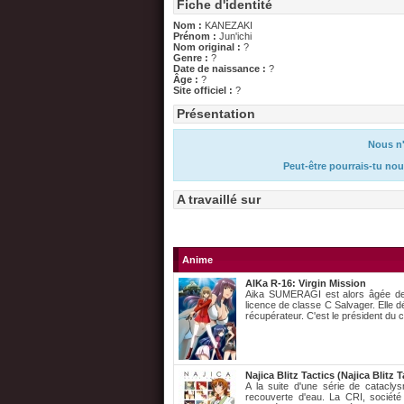
Fiche d'identité
Nom :
KANEZAKI
Prénom :
Jun'ichi
Nom original :
?
Genre :
?
Date de naissance :
?
Âge :
?
Site officiel :
?
Présentation
Nous n'
Peut-être pourrais-tu nou
A travaillé sur
Anime
AIKa R-16: Virgin Mission
Aika SUMERAGI est alors âgée de 1
licence de classe C Salvager. Elle 
récupérateur. C'est le président du c
Najica Blitz Tactics (Najica Blitz T
A la suite d'une série de catacl
recouverte d'eau. La CRI, société