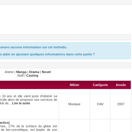
avons aucune information sur cet individu.
s aider en ajoutant quelques informations dans cette partie ?
Anime |
Manga
|
Drama
|
Novel
Staff |
Casting
Métier
Catégorie
Année
6 ans et elle vient juste d'obtenir sa
décide alors de proposer ses services de
lub de...
Lire la suite
Musique
OAV
2007
actics)
ysmes, 17% de la surface du globe est
 de bio-cosmétique, est leader de son