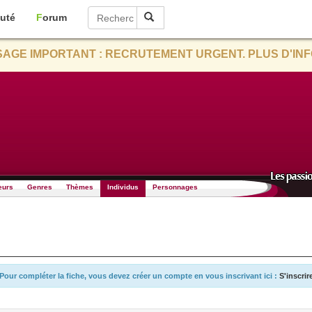
uté
Forum
AGE IMPORTANT : RECRUTEMENT URGENT. PLUS D'INF
eurs
Genres
Thèmes
Individus
Personnages
Pour compléter la fiche, vous devez créer un compte en vous inscrivant ici :
S'inscrir