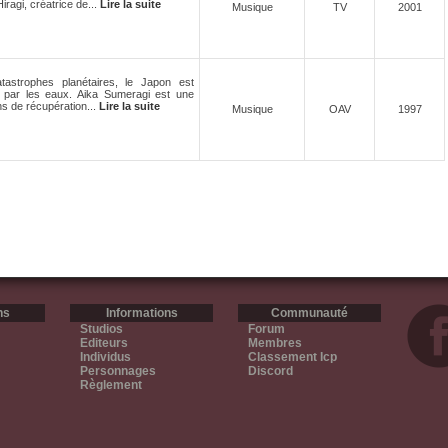
ragi, créatrice de...
Lire la suite
Musique
TV
2001
tastrophes planétaires, le Japon est
 par les eaux. Aika Sumeragi est une
ns de récupération...
Lire la suite
Musique
OAV
1997
ns
Informations
Communauté
Studios
Forum
Editeurs
Membres
Individus
Classement Icp
Personnages
Discord
Règlement