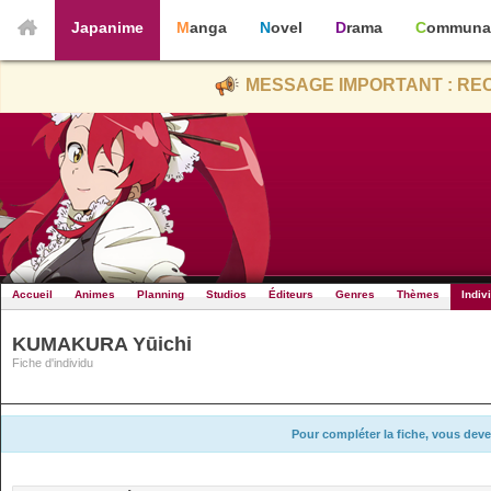
Japanime
Manga
Novel
Drama
Communa
MESSAGE IMPORTANT : REC
Accueil
Animes
Planning
Studios
Éditeurs
Genres
Thèmes
Indiv
KUMAKURA Yūichi
Fiche d'individu
Pour compléter la fiche, vous deve