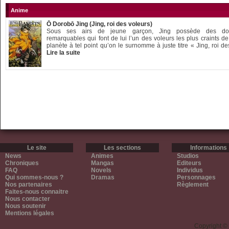
Anime
Ō Dorobō Jing (Jing, roi des voleurs)
Sous ses airs de jeune garçon, Jing possède des do
remarquables qui font de lui l’un des voleurs les plus craints de
planète à tel point qu’on le surnomme à juste titre « Jing, roi des
Lire la suite
Le site
Les sections
Informations
News
Animes
Studios
Chroniques
Mangas
Editeurs
FAQ
Novels
Individus
Qui sommes-nous ?
Dramas
Personnages
Nos partenaires
Règlement
Faites-nous connaitre
Nous contacter
Nous soutenir
Mentions légales
Copyright ©