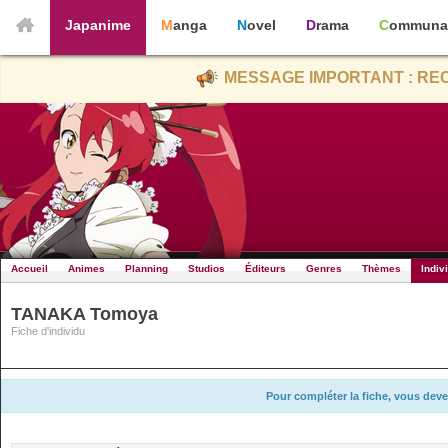
Japanime
Manga
Novel
Drama
Communa
MESSAGE IMPORTANT : REC
Accueil
Animes
Planning
Studios
Éditeurs
Genres
Thèmes
Indiv
TANAKA Tomoya
Fiche d'individu
Pour compléter la fiche, vous deve