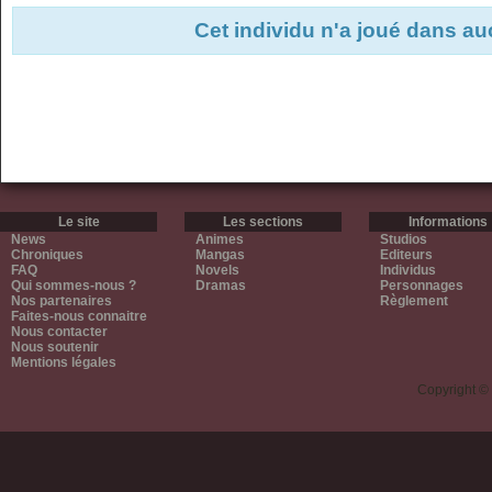
Cet individu n'a joué dans a
Le site
Les sections
Informations
News
Animes
Studios
Chroniques
Mangas
Editeurs
FAQ
Novels
Individus
Qui sommes-nous ?
Dramas
Personnages
Nos partenaires
Règlement
Faites-nous connaitre
Nous contacter
Nous soutenir
Mentions légales
Copyright ©