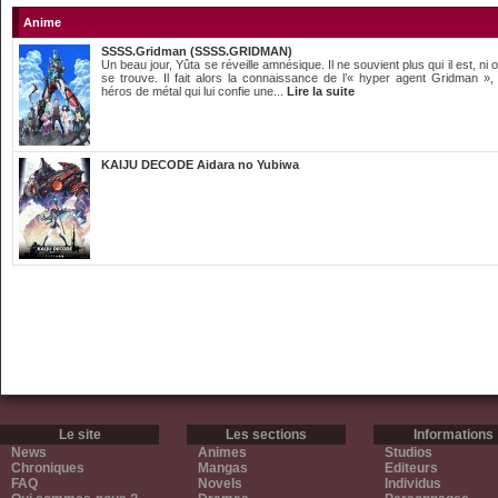
Anime
SSSS.Gridman (SSSS.GRIDMAN)
Un beau jour, Yûta se réveille amnésique. Il ne souvient plus qui il est, ni où
se trouve. Il fait alors la connaissance de l’« hyper agent Gridman »,
héros de métal qui lui confie une...
Lire la suite
KAIJU DECODE Aidara no Yubiwa
Le site
Les sections
Informations
News
Animes
Studios
Chroniques
Mangas
Editeurs
FAQ
Novels
Individus