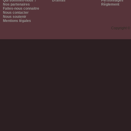
Qui sommes-nous ?
Dramas
Personnages
Nos partenaires
Règlement
Faites-nous connaitre
Nous contacter
Nous soutenir
Mentions légales
Copyright ©