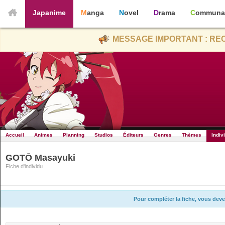
Japanime
Manga
Novel
Drama
Communa
MESSAGE IMPORTANT : REC
Accueil
Animes
Planning
Studios
Éditeurs
Genres
Thèmes
Indiv
GOTŌ Masayuki
Fiche d'individu
Pour compléter la fiche, vous deve