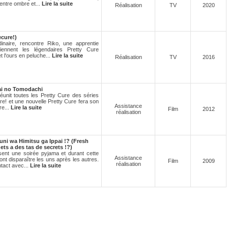
entre ombre et...
Lire la suite
Réalisation
TV
2020
cure!)
dinaire, rencontre Riko, une apprentie
iennent les légendaires Pretty Cure
 l'ours en peluche...
Lire la suite
Réalisation
TV
2016
rai no Tomodachi
réunit toutes les Pretty Cure des séries
e! et une nouvelle Pretty Cure fera son
Assistance
re...
Lire la suite
Film
2012
réalisation
ni wa Himitsu ga Ippai !? (Fresh
ts a des tas de secrets !?)
isent une soirée pyjama et durant cette
Assistance
ont disparaître les uns après les autres.
Film
2009
réalisation
tact avec...
Lire la suite