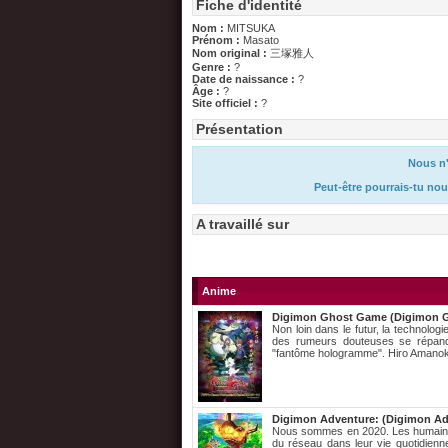
Fiche d'identité
Nom :
MITSUKA
Prénom :
Masato
Nom original :
三塚雅人
Genre :
?
Date de naissance :
?
Âge :
?
Site officiel :
?
Présentation
Nous n'
Peut-être pourrais-tu nou
A travaillé sur
Anime
Digimon Ghost Game (Digimon 
Non loin dans le futur, la technolog
des rumeurs douteuses se répan
"fantôme hologramme". Hiro Amanoka
Digimon Adventure: (Digimon Ad
Nous sommes en 2020. Les humains
du réseau dans leur vie quotidienne.