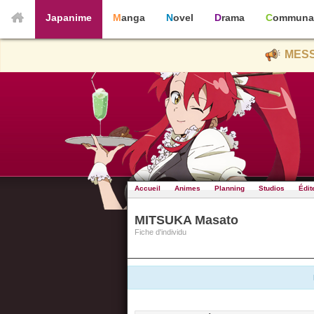
Japanime
Manga
Novel
Drama
Communa
MESS
Accueil
Animes
Planning
Studios
Édit
MITSUKA Masato
Fiche d'individu