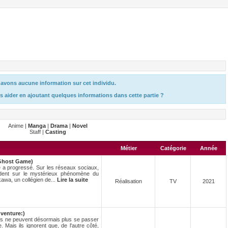
avons aucune information sur cet individu.
s aider en ajoutant quelques informations dans cette partie ?
Anime |
Manga
|
Drama
|
Novel
Staff |
Casting
Métier
Catégorie
Année
Ghost Game)
ie a progressé. Sur les réseaux sociaux,
dent sur le mystérieux phénomène du
wa, un collégien de...
Lire la suite
Réalisation
TV
2021
venture:)
 ne peuvent désormais plus se passer
 Mais ils ignorent que, de l'autre côté,