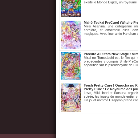
existe le Monde Digital, un royaume 
Mahō Tsukai PreCure! (Witchy Pre
Mirai Asahina, une collégienne or
sorcière, et ensemble elles dev
magiques. Avec leur amie Ha-chan et
Precure All Stars New Stage : Mi
Mirai no Tomodachi est le film qui 
précédentes y compris Smile PreCur
apparition sur le pseudonyme de Cu
Fresh Pretty Cure ! Omocha no Ku
Pretty Cure ! Le Royaume des joue
Love, Miki, Inori et Setsuna organ
soirée, les jouets du monde entier v
Un jouet nommé Usapyon prend con