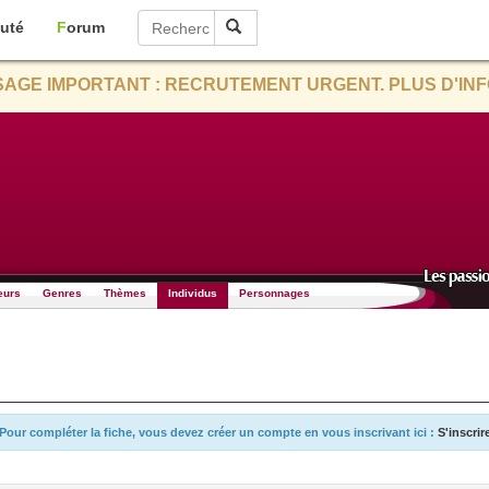
uté
Forum
AGE IMPORTANT : RECRUTEMENT URGENT. PLUS D'INF
eurs
Genres
Thèmes
Individus
Personnages
Pour compléter la fiche, vous devez créer un compte en vous inscrivant ici :
S'inscrir