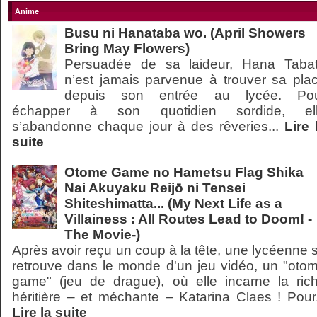
Anime
Busu ni Hanataba wo. (April Showers
Bring May Flowers)
Persuadée de sa laideur, Hana Taba
n’est jamais parvenue à trouver sa pla
depuis son entrée au lycée. Po
échapper à son quotidien sordide, el
s’abandonne chaque jour à des rêveries...
Lire 
suite
Otome Game no Hametsu Flag Shika
Nai Akuyaku Reijō ni Tensei
Shiteshimatta... (My Next Life as a
Villainess : All Routes Lead to Doom! -
The Movie-)
Après avoir reçu un coup à la tête, une lycéenne 
retrouve dans le monde d'un jeu vidéo, un "oto
game" (jeu de drague), où elle incarne la ric
héritière – et méchante – Katarina Claes ! Pour.
Lire la suite