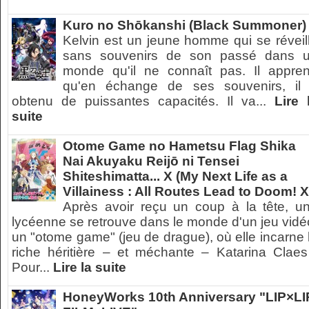
Kuro no Shōkanshi (Black Summoner)
Kelvin est un jeune homme qui se réveil
sans souvenirs de son passé dans 
monde qu'il ne connaît pas. Il appre
qu'en échange de ses souvenirs, il
obtenu de puissantes capacités. Il va...
Lire 
suite
Otome Game no Hametsu Flag Shika
Nai Akuyaku Reijō ni Tensei
Shiteshimatta... X (My Next Life as a
Villainess : All Routes Lead to Doom! X
Après avoir reçu un coup à la tête, u
lycéenne se retrouve dans le monde d'un jeu vidé
un "otome game" (jeu de drague), où elle incarne 
riche héritière – et méchante – Katarina Claes
Pour...
Lire la suite
HoneyWorks 10th Anniversary "LIP×LI