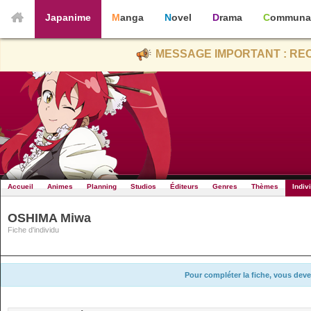
Japanime
Manga
Novel
Drama
Communa
MESSAGE IMPORTANT : REC
Accueil
Animes
Planning
Studios
Éditeurs
Genres
Thèmes
Indiv
OSHIMA Miwa
Fiche d'individu
Pour compléter la fiche, vous deve