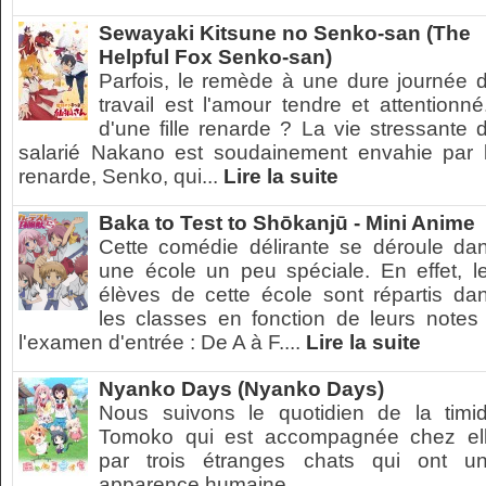
Sewayaki Kitsune no Senko-san (The
Helpful Fox Senko-san)
Parfois, le remède à une dure journée 
travail est l'amour tendre et attentionné.
d'une fille renarde ? La vie stressante 
salarié Nakano est soudainement envahie par 
renarde, Senko, qui...
Lire la suite
Baka to Test to Shōkanjū - Mini Anime
Cette comédie délirante se déroule da
une école un peu spéciale. En effet, l
élèves de cette école sont répartis da
les classes en fonction de leurs notes
l'examen d'entrée : De A à F....
Lire la suite
Nyanko Days (Nyanko Days)
Nous suivons le quotidien de la timi
Tomoko qui est accompagnée chez el
par trois étranges chats qui ont u
apparence humaine.