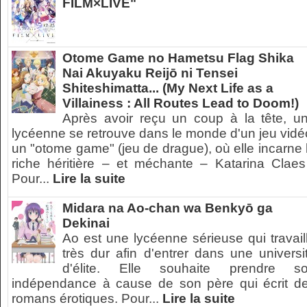
FILM×LIVE"
Otome Game no Hametsu Flag Shika
Nai Akuyaku Reijō ni Tensei
Shiteshimatta... (My Next Life as a
Villainess : All Routes Lead to Doom!)
Après avoir reçu un coup à la tête, u
lycéenne se retrouve dans le monde d'un jeu vidé
un "otome game" (jeu de drague), où elle incarne 
riche héritière – et méchante – Katarina Claes
Pour...
Lire la suite
Midara na Ao-chan wa Benkyō ga
Dekinai
Ao est une lycéenne sérieuse qui travail
très dur afin d'entrer dans une universi
d'élite. Elle souhaite prendre s
indépendance à cause de son père qui écrit d
romans érotiques. Pour...
Lire la suite