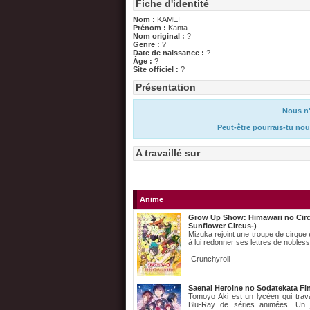
Fiche d'identité
Nom :
KAMEI
Prénom :
Kanta
Nom original :
?
Genre :
?
Date de naissance :
?
Âge :
?
Site officiel :
?
Présentation
Nous n'
Peut-être pourrais-tu nou
A travaillé sur
Anime
Grow Up Show: Himawari no Ci
Sunflower Circus-)
Mizuka rejoint une troupe de cirque 
à lui redonner ses lettres de nobles
-Crunchyroll-
Saenai Heroine no Sodatekata Fi
Tomoyo Aki est un lycéen qui trava
Blu-Ray de séries animées. Un j