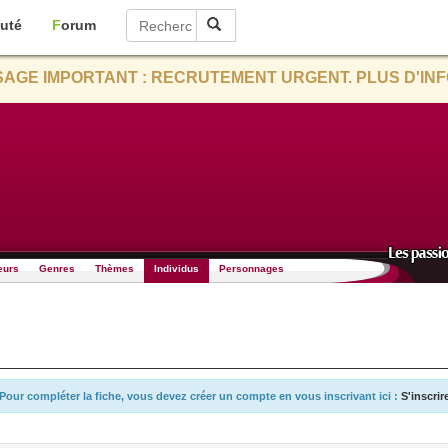
uté
Forum
AGE IMPORTANT : RECRUTEMENT URGENT. PLUS D'INF
eurs
Genres
Thèmes
Individus
Personnages
Pour compléter la fiche, vous devez créer un compte en vous inscrivant ici :
S'inscrir