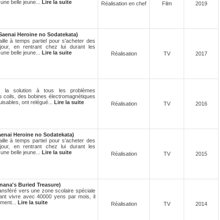
une belle jeune...
Lire la suite
Réalisation en chef
Film
2019
Saenai Heroine no Sodatekata)
ille à temps partiel pour s'acheter des
our, en rentrant chez lui durant les
une belle jeune...
Lire la suite
Réalisation
TV
2017
é la solution à tous les problèmes
s coils, des bobines électromagnétiques
isables, ont relégué...
Lire la suite
Réalisation
TV
2016
aenai Heroine no Sodatekata)
ille à temps partiel pour s'acheter des
our, en rentrant chez lui durant les
une belle jeune...
Lire la suite
Réalisation
TV
2015
ana's Buried Treasure)
ansféré vers une zone scolaire spéciale
Devant vivre avec 40000 yens par mois, il
ement...
Lire la suite
Réalisation
TV
2014