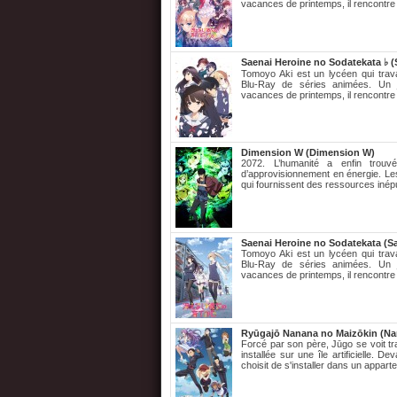
vacances de printemps, il rencontre 
Saenai Heroine no Sodatekata ♭ (
Tomoyo Aki est un lycéen qui trava
Blu-Ray de séries animées. Un j
vacances de printemps, il rencontre 
Dimension W (Dimension W)
2072. L’humanité a enfin trouv
d’approvisionnement en énergie. Le
qui fournissent des ressources inépu
Saenai Heroine no Sodatekata (S
Tomoyo Aki est un lycéen qui trava
Blu-Ray de séries animées. Un j
vacances de printemps, il rencontre 
Ryūgajō Nanana no Maizōkin (Nan
Forcé par son père, Jūgo se voit tr
installée sur une île artificielle. 
choisit de s'installer dans un appart