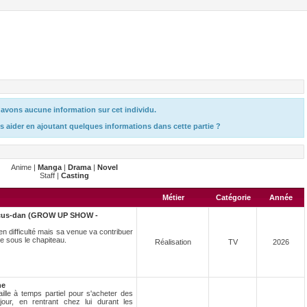
avons aucune information sur cet individu.
s aider en ajoutant quelques informations dans cette partie ?
Anime |
Manga
|
Drama
|
Novel
Staff |
Casting
Métier
Catégorie
Année
rcus-dan (GROW UP SHOW -
en difficulté mais sa venue va contribuer
se sous le chapiteau.
Réalisation
TV
2026
ne
ille à temps partiel pour s'acheter des
our, en rentrant chez lui durant les