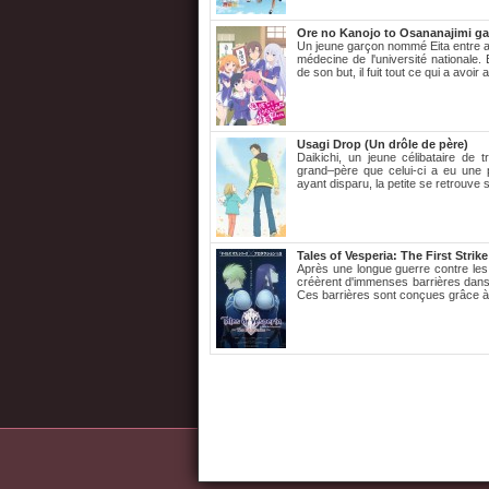
Ore no Kanojo to Osananajimi ga
Un jeune garçon nommé Eita entre au 
médecine de l'université nationale.
de son but, il fuit tout ce qui a avoir 
Usagi Drop (Un drôle de père)
Daikichi, un jeune célibataire de
grand–père que celui-ci a eu une pe
ayant disparu, la petite se retrouve s
Tales of Vesperia: The First Strike
Après une longue guerre contre le
créèrent d'immenses barrières dans l
Ces barrières sont conçues grâce à l