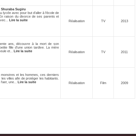
 Shuraba Sugiru
lycée avec pour but d'aller à l'école de
 En raison du divorce de ses parents et
avec...
Lire la suite
Réalisation
TV
2013
 trente ans, découvre à la mort de son
tite fille d'une union tardive. La mère
eule et...
Lire la suite
Réalisation
TV
2011
s monstres et les hommes, ces derniers
es villes afin de protéger les habitants.
'aer, une...
Lire la suite
Réalisation
Film
2009