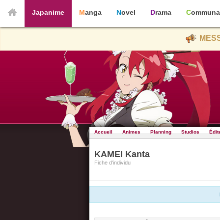
Japanime
Manga
Novel
Drama
Communa
MESS
Accueil
Animes
Planning
Studios
Édit
KAMEI Kanta
Fiche d'individu