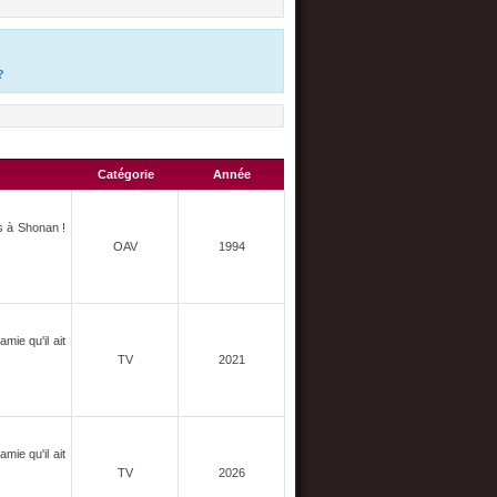
?
Catégorie
Année
s à Shonan !
OAV
1994
mie qu'il ait
TV
2021
mie qu'il ait
TV
2026