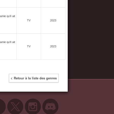
mie qu'il ait
TV
2023
mie qu'il ait
TV
2023
< Retour à la liste des genres