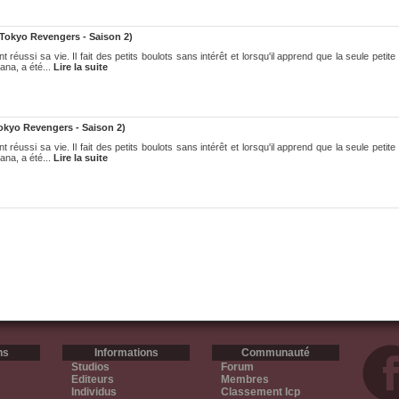
Tokyo Revengers - Saison 2)
éussi sa vie. Il fait des petits boulots sans intérêt et lorsqu'il apprend que la seule petite a
ana, a été...
Lire la suite
okyo Revengers - Saison 2)
éussi sa vie. Il fait des petits boulots sans intérêt et lorsqu'il apprend que la seule petite a
ana, a été...
Lire la suite
ns
Informations
Communauté
Studios
Forum
Editeurs
Membres
Individus
Classement Icp