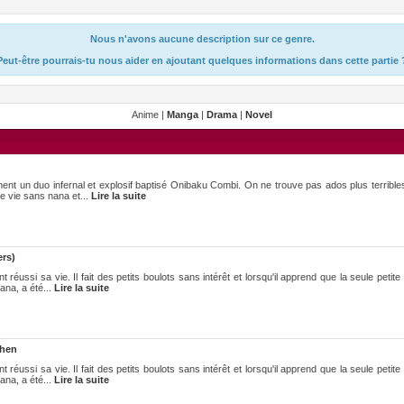
Nous n'avons aucune description sur ce genre.
Peut-être pourrais-tu nous aider en ajoutant quelques informations dans cette partie 
Anime |
Manga
|
Drama
|
Novel
ent un duo infernal et explosif baptisé Onibaku Combi. On ne trouve pas ados plus terrible
e vie sans nana et...
Lire la suite
rs)
éussi sa vie. Il fait des petits boulots sans intérêt et lorsqu'il apprend que la seule petite a
ana, a été...
Lire la suite
-hen
éussi sa vie. Il fait des petits boulots sans intérêt et lorsqu'il apprend que la seule petite a
ana, a été...
Lire la suite