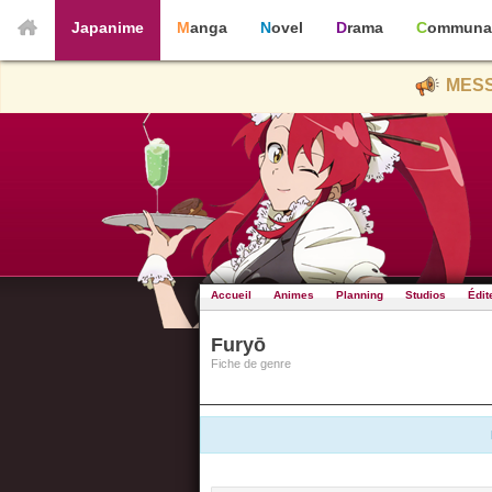
Japanime
Manga
Novel
Drama
Communa
MESS
Accueil
Animes
Planning
Studios
Édit
Furyō
Fiche de genre