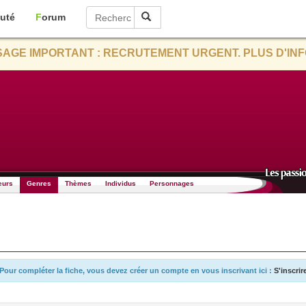
uté
Forum
AGE IMPORTANT : RECRUTEMENT URGENT. PLUS D'INF
eurs
Genres
Thèmes
Individus
Personnages
Pour compléter la fiche, vous devez créer un compte en vous inscrivant ici :
S'inscrir