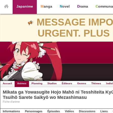
Japanime
Manga
Novel
Drama
Communa
MESSAGE IMPO
URGENT. PLUS 
Accueil
Animes
Planning
Studios
Éditeurs
Genres
Thèmes
Indiv
Mikata ga Yowasugite Hojo Mahō ni Tesshiteita Ky
Tsuihō Sarete Saikyō wo Mezashimasu
Fiche d'anime
Informations
Personnages
Épisodes
Vidéos
Discussions
Liens