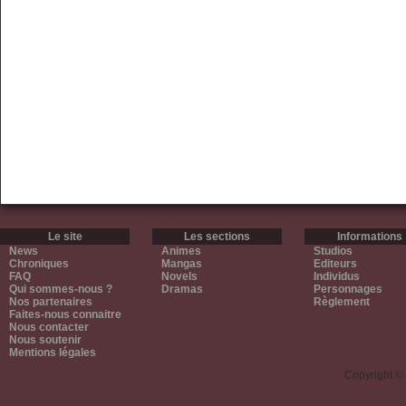
Le site
Les sections
Informations
News
Animes
Studios
Chroniques
Mangas
Editeurs
FAQ
Novels
Individus
Qui sommes-nous ?
Dramas
Personnages
Nos partenaires
Règlement
Faites-nous connaitre
Nous contacter
Nous soutenir
Mentions légales
Copyright ©