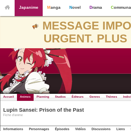
Japanime
Manga
Novel
Drama
Communa
MESSAGE IMPO
URGENT. PLUS 
Accueil
Animes
Planning
Studios
Éditeurs
Genres
Thèmes
Indiv
Lupin Sansei: Prison of the Past
Fiche d'anime
Informations
Personnages
Épisodes
Vidéos
Discussions
Liens