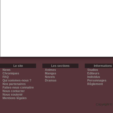
Le site
Les sections
Informations
News
Animes
Studios
Chroniques
Mangas
Editeurs
FAQ
Novels
Individus
Qui sommes-nous ?
Dramas
Personnages
Nos partenaires
Règlement
Faites-nous connaitre
Nous contacter
Nous soutenir
Mentions légales
Copyright ©