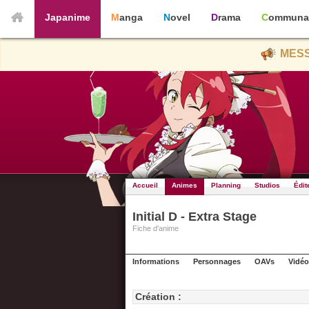
Japanime
Manga
Novel
Drama
Communa
MESS
Accueil
Animes
Planning
Studios
Édit
Initial D - Extra Stage
Fiche d'anime
Informations
Personnages
OAVs
Vidéo
Création :