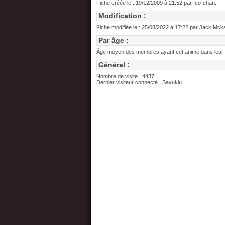
Fiche créée le : 19/12/2009 à 21:52 par Ico-chan.
Modification :
Fiche modifiée le : 25/08/2022 à 17:22 par Jack Mck
Par âge :
Âge moyen des membres ayant cet anime dans leur wa
Général :
Nombre de visite : 4437
Dernier visiteur connecté : Sayukiu