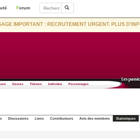
uté
Forum
AGE IMPORTANT : RECRUTEMENT URGENT. PLUS D'INF
eurs
Genres
Thèmes
Individus
Personnages
s
Discussions
Liens
Contributeurs
Avis des membres
Statistiques