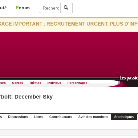
uté
Forum
AGE IMPORTANT : RECRUTEMENT URGENT. PLUS D'INF
eurs
Genres
Thèmes
Individus
Personnages
bolt: December Sky
s
Discussions
Liens
Contributeurs
Avis des membres
Statistiques