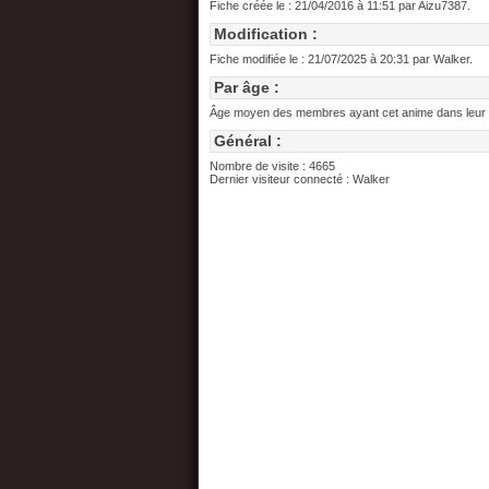
Fiche créée le : 21/04/2016 à 11:51 par Aizu7387.
Modification :
Fiche modifiée le : 21/07/2025 à 20:31 par Walker.
Par âge :
Âge moyen des membres ayant cet anime dans leur wa
Général :
Nombre de visite : 4665
Dernier visiteur connecté : Walker