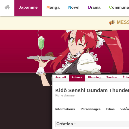
Japanime
Manga
Novel
Drama
Communa
MESS
Accueil
Animes
Planning
Studios
Édit
Kidō Senshi Gundam Thunder
Fiche d'anime
Informations
Personnages
Films
Vidéo
Création :