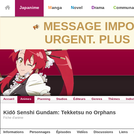
Japanime
Manga
Novel
Drama
Communa
MESSAGE IMPO
URGENT. PLUS 
Accueil
Animes
Planning
Studios
Éditeurs
Genres
Thèmes
Indiv
Kidō Senshi Gundam: Tekketsu no Orphans
Fiche d'anime
Informations
Personnages
Épisodes
Vidéos
Discussions
Liens