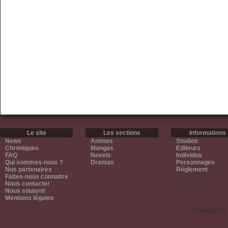
Le site
Les sections
Informations
News
Animes
Studios
Chroniques
Mangas
Editeurs
FAQ
Novels
Individus
Qui sommes-nous ?
Dramas
Personnages
Nos partenaires
Règlement
Faites-nous connaitre
Nous contacter
Nous soutenir
Mentions légales
Copyright ©