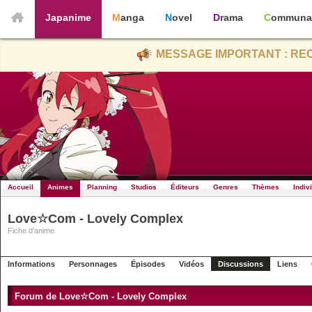
Japanime
Manga
Novel
Drama
Communa
MESSAGE IMPORTANT : REC
Accueil
Animes
Planning
Studios
Éditeurs
Genres
Thèmes
Indiv
Love☆Com - Lovely Complex
Fiche d'anime
Informations
Personnages
Épisodes
Vidéos
Discussions
Liens
Forum de Love☆Com - Lovely Complex