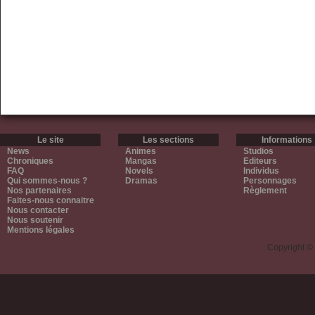
Le site
Les sections
Informations
News
Animes
Studios
Chroniques
Mangas
Editeurs
FAQ
Novels
Individus
Qui sommes-nous ?
Dramas
Personnages
Nos partenaires
Règlement
Faites-nous connaitre
Nous contacter
Nous soutenir
Mentions légales
Copyright ©