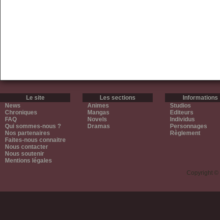
Le site
Les sections
Informations
News
Animes
Studios
Chroniques
Mangas
Editeurs
FAQ
Novels
Individus
Qui sommes-nous ?
Dramas
Personnages
Nos partenaires
Règlement
Faites-nous connaitre
Nous contacter
Nous soutenir
Mentions légales
Copyright ©