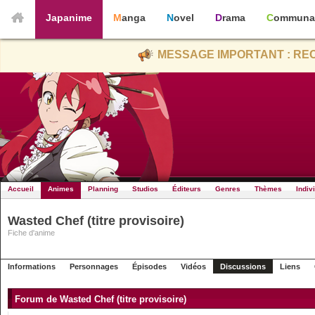
Japanime
Manga
Novel
Drama
Communa
MESSAGE IMPORTANT : REC
Accueil
Animes
Planning
Studios
Éditeurs
Genres
Thèmes
Indiv
Wasted Chef (titre provisoire)
Fiche d'anime
Informations
Personnages
Épisodes
Vidéos
Discussions
Liens
Forum de Wasted Chef (titre provisoire)