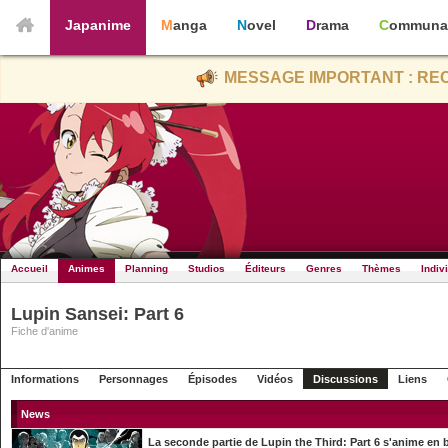
Japanime
Manga
Novel
Drama
Communa
MESSAGE IMPORTANT : REC
Accueil
Animes
Planning
Studios
Éditeurs
Genres
Thèmes
Indiv
Lupin Sansei: Part 6
Fiche d'anime
Informations
Personnages
Épisodes
Vidéos
Discussions
Liens
News
La seconde partie de Lupin the Third: Part 6 s'anime e