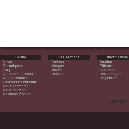
Le site
Les sections
Informations
News
Animes
Studios
Chroniques
Mangas
Editeurs
FAQ
Novels
Individus
Qui sommes-nous ?
Dramas
Personnages
Nos partenaires
Règlement
Faites-nous connaitre
Nous contacter
Nous soutenir
Mentions légales
Copyright ©