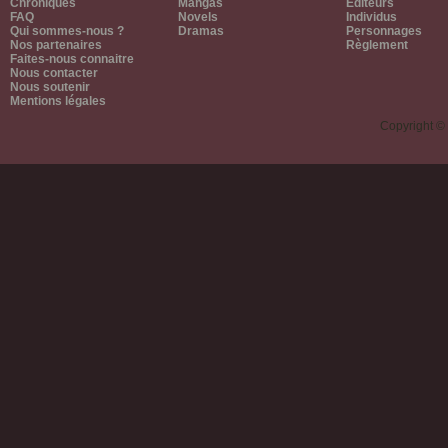
Chroniques
Mangas
Editeurs
FAQ
Novels
Individus
Qui sommes-nous ?
Dramas
Personnages
Nos partenaires
Règlement
Faites-nous connaitre
Nous contacter
Nous soutenir
Mentions légales
Copyright ©