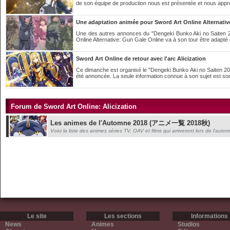
de son équipe de production nous est présentée et nous appr
Une adaptation animée pour Sword Art Online Alternativ
Une des autres annonces du "Dengeki Bunko Aki no Saiten 201
Online Alternative: Gun Gale Online va à son tour être adapté 
Sword Art Online de retour avec l'arc Alicization
Ce dimanche est organisé le "Dengeki Bunko Aki no Saiten 201
été annoncée. La seule information connue à son sujet est s
Forum de Sword Art Online: Alicization
Les animes de l'Automne 2018 (アニメ一覧 2018秋)
Voici la liste des animes séries TV, OAV et films qui arriveront lors de l'aut
Le site
Les sections
Informations
News
Animes
Studios