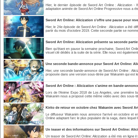
Hier, le dernier épisode de Sword Art Online : Alicization - 
adaptation animée de Sword Art Online Progressive nous a ét
Sword Art Online: Alicization s'offre une pause pour rev
Hier, le 24e épisode de Sword Art Online : Alicization a été di
partir du mois d'octobre 2019. Cette seconde partie se nomm
Sword Art Online: Alicization présente sa seconde part
Bien qu'étant en pause la semaine prochaine, Sword Art Online
visuel clé dédiés à la suite de la série. Elle nous est également
Une seconde bande-annonce pour Sword Art Online: Ali
Hier, une seconde bande-annonce de Sword Art Online : Aliciz
proposée dans une version sous-titrée par Wakanim qui est le 
Sword Art Online : Alicization s'anime en bande-annonc
Lors de l'Anime Expo 2018 de Los Angeles, une première ba
Wakanim nous a proposé cette même vidéo avec des sous-titr
Kirito de retour en octobre chez Wakanim avec Sword Art 
Le diffuseur Wakanim nous annonce l'arrivé en octobre et en 
Online adaptant l’arc le plus populaire de la saga, dans lequel K
Un teaser et des informations sur Sword Art Online: Alic
Un teaser de Sword Art Online: Alicization a été mis en ligne i