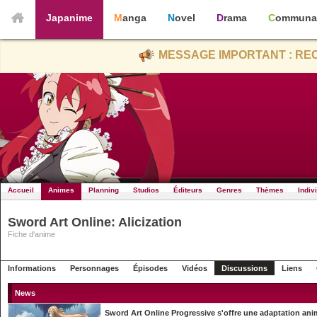
Japanime
Manga
Novel
Drama
Communa
MESSAGE IMPORTANT : REC
Accueil
Animes
Planning
Studios
Éditeurs
Genres
Thèmes
Indiv
Sword Art Online: Alicization
Fiche d'anime
Informations
Personnages
Épisodes
Vidéos
Discussions
Liens
News
Sword Art Online Progressive s'offre une adaptation an