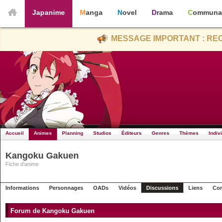
Japanime
Manga
Novel
Drama
Communa
MESSAGE IMPORTANT : REC
Accueil
Animes
Planning
Studios
Éditeurs
Genres
Thèmes
Indiv
Kangoku Gakuen
Fiche d'anime
Informations
Personnages
OADs
Vidéos
Discussions
Liens
Con
Forum de Kangoku Gakuen