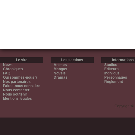
Le site
Les sections
Informations
News
Animes
Studios
Chroniques
Mangas
Editeurs
FAQ
Novels
Individus
Qui sommes-nous ?
Dramas
Personnages
Nos partenaires
Règlement
Faites-nous connaitre
Nous contacter
Nous soutenir
Mentions légales
Copyright ©