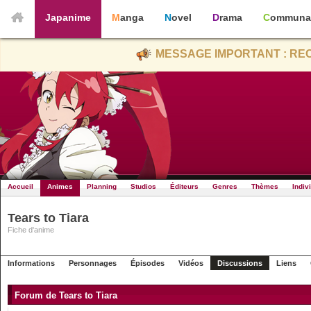
Japanime
Manga
Novel
Drama
Communa
MESSAGE IMPORTANT : REC
Accueil
Animes
Planning
Studios
Éditeurs
Genres
Thèmes
Indiv
Tears to Tiara
Fiche d'anime
Informations
Personnages
Épisodes
Vidéos
Discussions
Liens
Forum de Tears to Tiara