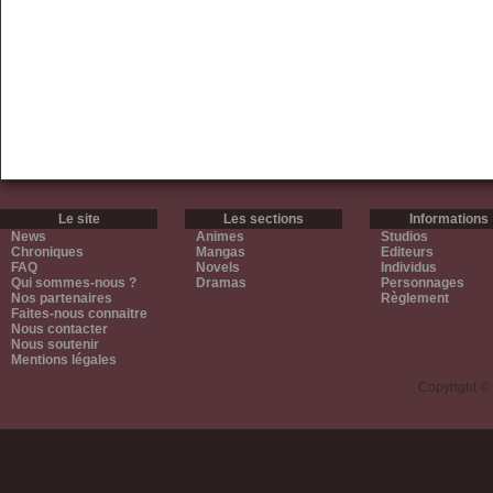
Le site
Les sections
Informations
News
Animes
Studios
Chroniques
Mangas
Editeurs
FAQ
Novels
Individus
Qui sommes-nous ?
Dramas
Personnages
Nos partenaires
Règlement
Faites-nous connaitre
Nous contacter
Nous soutenir
Mentions légales
Copyright ©