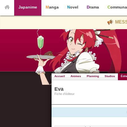
Japanime
Manga
Novel
Drama
Communa
MESS
Accueil
Animes
Planning
Studios
Édit
Eva
Fiche d'éditeur