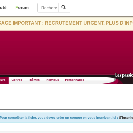
uté
Forum
AGE IMPORTANT : RECRUTEMENT URGENT. PLUS D'INF
eurs
Genres
Thèmes
Individus
Personnages
Pour compléter la fiche, vous devez créer un compte en vous inscrivant ici :
S'inscrir