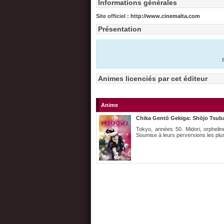
Informations générales
Site officiel :
http://www.cinemalta.com
Présentation
Animes licenciés par cet éditeur
Anime
Chika Gentō Gekiga: Shōjo Tsuba
Tokyo, années 50. Midori, orphelin
Soumise à leurs perversions les plus