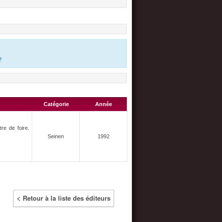
?
Catégorie
Année
re de foire.
Seinen
1992
< Retour à la liste des éditeurs