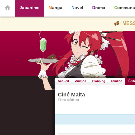
Japanime
Manga
Novel
Drama
Communa
MESS
Accueil
Animes
Planning
Studios
Édit
Ciné Malta
Fiche d'éditeur