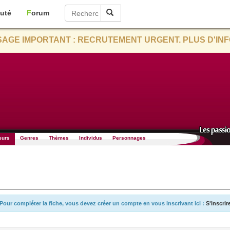
uté
Forum
AGE IMPORTANT : RECRUTEMENT URGENT. PLUS D'INF
eurs
Genres
Thèmes
Individus
Personnages
Pour compléter la fiche, vous devez créer un compte en vous inscrivant ici :
S'inscrir