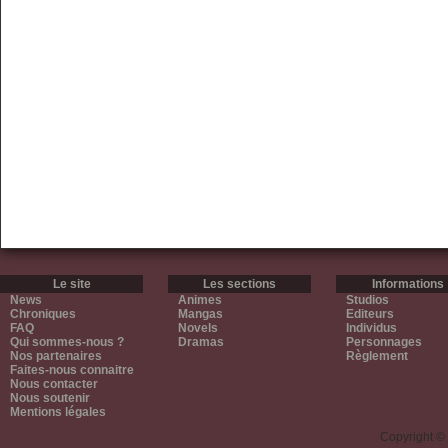
Le site
Les sections
Informations
News
Animes
Studios
Chroniques
Mangas
Editeurs
FAQ
Novels
Individus
Qui sommes-nous ?
Dramas
Personnages
Nos partenaires
Règlement
Faites-nous connaitre
Nous contacter
Nous soutenir
Mentions légales
Copyright ©