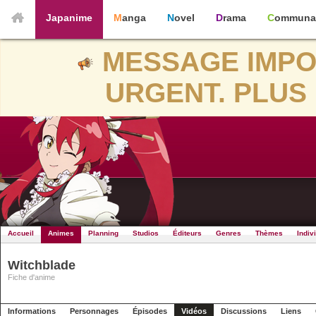
Japanime
Manga
Novel
Drama
Communa
MESSAGE IMPO
URGENT. PLUS 
Accueil
Animes
Planning
Studios
Éditeurs
Genres
Thèmes
Indiv
Witchblade
Fiche d'anime
Informations
Personnages
Épisodes
Vidéos
Discussions
Liens