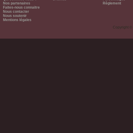
Nos partenaires
Règlement
Faites-nous connaitre
Nous contacter
Nous soutenir
Mentions légales
Copyright ©