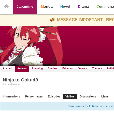
Japanime
Manga
Novel
Drama
Communa
MESSAGE IMPORTANT : REC
Accueil
Animes
Planning
Studios
Éditeurs
Genres
Thèmes
Indiv
Ninja to Gokudō
Fiche d'anime
Informations
Personnages
Épisodes
Vidéos
Discussions
Liens
Pour compléter la fiche, vous deve