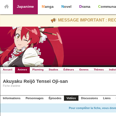
Japanime
Manga
Novel
Drama
Communa
MESSAGE IMPORTANT : REC
Accueil
Animes
Planning
Studios
Éditeurs
Genres
Thèmes
Indiv
Akuyaku Reijō Tensei Oji-san
Fiche d'anime
Informations
Personnages
Épisodes
Vidéos
Discussions
Liens
Pour compléter la fiche, vous deve