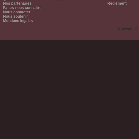
Nos partenaires
Règlement
Faites-nous connaitre
Nous contacter
Nous soutenir
Mentions légales
Copyright ©