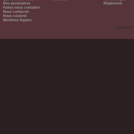
Nos partenaires
Règlement
Faites-nous connaitre
Nous contacter
Nous soutenir
Mentions légales
Copyright ©