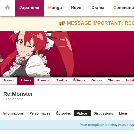
Japanime
Manga
Novel
Drama
Communa
MESSAGE IMPORTANT : REC
Accueil
Animes
Planning
Studios
Éditeurs
Genres
Thèmes
Indiv
Re:Monster
Fiche d'anime
Informations
Personnages
Épisodes
Vidéos
Discussions
Liens
Pour compléter la fiche, vous deve