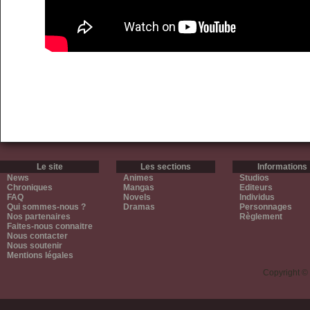
Le site
Les sections
Informations
News
Animes
Studios
Chroniques
Mangas
Editeurs
FAQ
Novels
Individus
Qui sommes-nous ?
Dramas
Personnages
Nos partenaires
Règlement
Faites-nous connaitre
Nous contacter
Nous soutenir
Mentions légales
Copyright ©