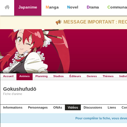
Japanime
Manga
Novel
Drama
Communa
MESSAGE IMPORTANT : REC
Accueil
Animes
Planning
Studios
Éditeurs
Genres
Thèmes
Indiv
Gokushufudō
Fiche d'anime
Informations
Personnages
ONAs
Vidéos
Discussions
Liens
Con
Pour compléter la fiche, vous deve