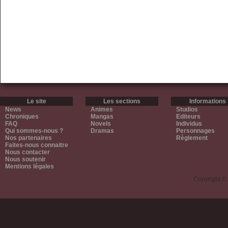
Le site
Les sections
Informations
News
Animes
Studios
Chroniques
Mangas
Editeurs
FAQ
Novels
Individus
Qui sommes-nous ?
Dramas
Personnages
Nos partenaires
Règlement
Faites-nous connaitre
Nous contacter
Nous soutenir
Mentions légales
Copyright ©