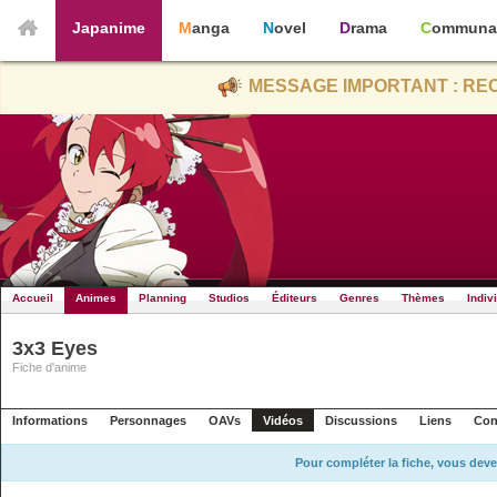
Japanime
Manga
Novel
Drama
Communa
MESSAGE IMPORTANT : REC
Accueil
Animes
Planning
Studios
Éditeurs
Genres
Thèmes
Indiv
3x3 Eyes
Fiche d'anime
Informations
Personnages
OAVs
Vidéos
Discussions
Liens
Con
Pour compléter la fiche, vous deve