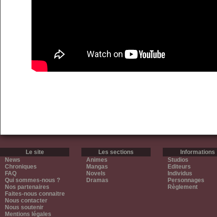
Le site
Les sections
Informations
News
Animes
Studios
Chroniques
Mangas
Editeurs
FAQ
Novels
Individus
Qui sommes-nous ?
Dramas
Personnages
Nos partenaires
Règlement
Faites-nous connaitre
Nous contacter
Nous soutenir
Mentions légales