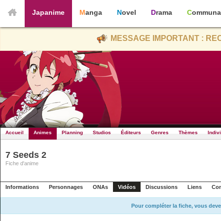
Japanime
Manga
Novel
Drama
Communa
MESSAGE IMPORTANT : REC
Accueil
Animes
Planning
Studios
Éditeurs
Genres
Thèmes
Indiv
7 Seeds 2
Fiche d'anime
Informations
Personnages
ONAs
Vidéos
Discussions
Liens
Con
Pour compléter la fiche, vous deve