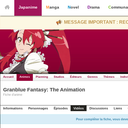
Japanime
Manga
Novel
Drama
Communa
MESSAGE IMPORTANT : REC
Accueil
Animes
Planning
Studios
Éditeurs
Genres
Thèmes
Indiv
Granblue Fantasy: The Animation
Fiche d'anime
Informations
Personnages
Épisodes
Vidéos
Discussions
Liens
Pour compléter la fiche, vous deve