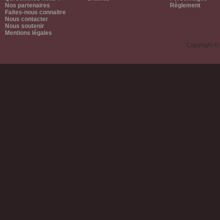
Nos partenaires
Règlement
Faites-nous connaitre
Nous contacter
Nous soutenir
Mentions légales
Copyright ©