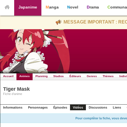
Japanime
Manga
Novel
Drama
Communa
MESSAGE IMPORTANT : REC
Accueil
Animes
Planning
Studios
Éditeurs
Genres
Thèmes
Indiv
Tiger Mask
Fiche d'anime
Informations
Personnages
Épisodes
Vidéos
Discussions
Liens
Pour compléter la fiche, vous deve