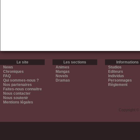
Le site
Les sections
Informations
News
Animes
Studios
Chroniques
Mangas
Editeurs
FAQ
Novels
Individus
Qui sommes-nous ?
Dramas
Personnages
Nos partenaires
Règlement
Faites-nous connaitre
Nous contacter
Nous soutenir
Mentions légales
Copyright ©