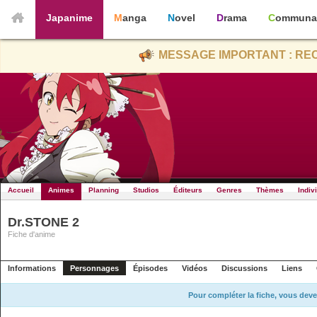
Japanime
Manga
Novel
Drama
Communa
MESSAGE IMPORTANT : REC
Accueil
Animes
Planning
Studios
Éditeurs
Genres
Thèmes
Indiv
Dr.STONE 2
Fiche d'anime
Informations
Personnages
Épisodes
Vidéos
Discussions
Liens
Pour compléter la fiche, vous deve