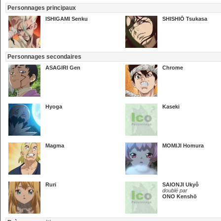
Personnages principaux
ISHIGAMI Senku
SHISHIŌ Tsukasa
Personnages secondaires
ASAGIRI Gen
Chrome
Hyoga
Kaseki
Magma
MOMIJI Homura
Ruri
SAIONJI Ukyô
doublé par
ONO Kenshō