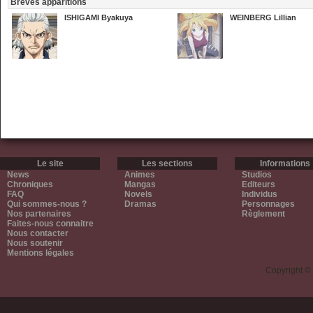
Brèves apparitions
ISHIGAMI Byakuya
WEINBERG Lillian
Le site
Les sections
Informations
News
Animes
Studios
Chroniques
Mangas
Editeurs
FAQ
Novels
Individus
Qui sommes-nous ?
Dramas
Personnages
Nos partenaires
Règlement
Faites-nous connaitre
Nous contacter
Nous soutenir
Mentions légales
Copyright ©