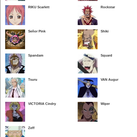
RIKU Scarlett
Rockstar
Señor Pink
Shiki
Spandam
Squard
Tsuru
VAN Augur
VICTORIA Cindry
Wiper
Zeff