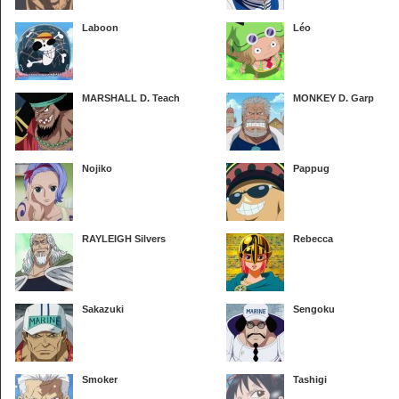
Laboon
Léo
MARSHALL D. Teach
MONKEY D. Garp
Nojiko
Pappug
RAYLEIGH Silvers
Rebecca
Sakazuki
Sengoku
Smoker
Tashigi