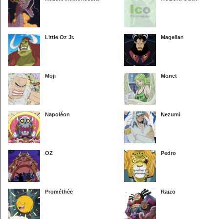
Little Oz Jr.
Magellan
Mōji
Monet
Napoléon
Nezumi
OZ
Pedro
Prométhée
Raizo