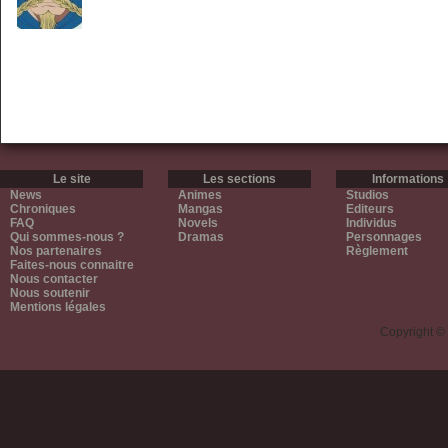
Le site
Les sections
Informations
News
Animes
Studios
Chroniques
Mangas
Editeurs
FAQ
Novels
Individus
Qui sommes-nous ?
Dramas
Personnages
Nos partenaires
Règlement
Faites-nous connaitre
Nous contacter
Nous soutenir
Mentions légales
Copyright ©