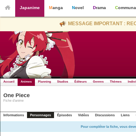
Japanime
Manga
Novel
Drama
Communa
MESSAGE IMPORTANT : REC
Accueil
Animes
Planning
Studios
Éditeurs
Genres
Thèmes
Indiv
One Piece
Fiche d'anime
Informations
Personnages
Épisodes
Vidéos
Discussions
Liens
Pour compléter la fiche, vous deve