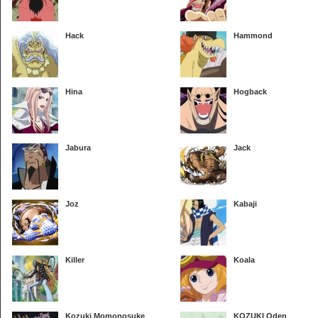
Hack
Hammond
Hina
Hogback
Jabura
Jack
Joz
Kabaji
Killer
Koala
Kozuki Momonosuke
KOZUKI Oden