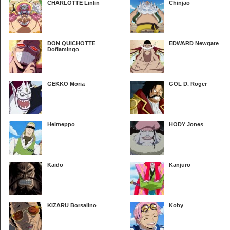
CHARLOTTE Linlin
Chinjao
DON QUICHOTTE
EDWARD Newgate
Doflamingo
GEKKŌ Moria
GOL D. Roger
Helmeppo
HODY Jones
Kaido
Kanjuro
KIZARU Borsalino
Koby