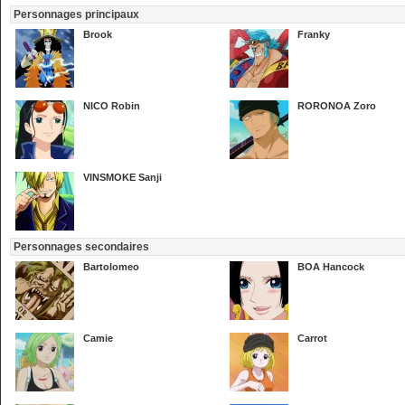
Personnages principaux
Brook
Franky
NICO Robin
RORONOA Zoro
VINSMOKE Sanji
Personnages secondaires
Bartolomeo
BOA Hancock
Camie
Carrot