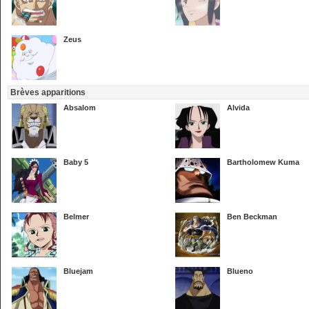
Zeus
Brèves apparitions
Absalom
Alvida
Baby 5
Bartholomew Kuma
Belmer
Ben Beckman
Bluejam
Blueno