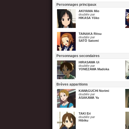
Personnages principaux
AKIYAMA Mio
doublée par
HIKASA Yōko
TAINAKA Ritsu
doublée par
SATŌ Satomi
Personnages secondaires
HIRASAWA Ui
doublée par
YONEZAWA Madoka
Brèves apparitions
KAWAGUCHI Norimi
doublée par
ASAKAWA Yu
TAKI Eri
doublée par
Hibiku