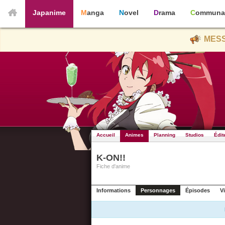
Japanime
Manga
Novel
Drama
Communa
MESS
Accueil
Animes
Planning
Studios
Édit
K-ON!!
Fiche d'anime
Informations
Personnages
Épisodes
V