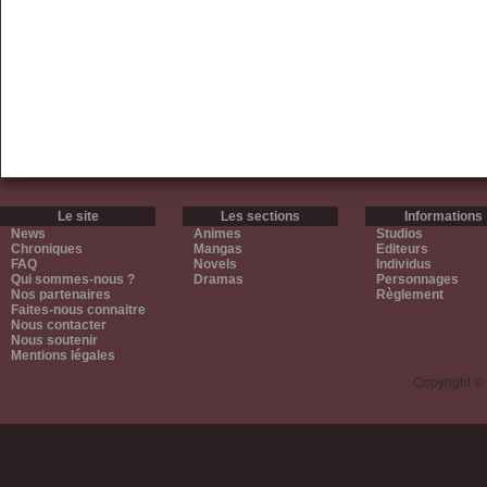
Le site
Les sections
Informations
News
Animes
Studios
Chroniques
Mangas
Editeurs
FAQ
Novels
Individus
Qui sommes-nous ?
Dramas
Personnages
Nos partenaires
Règlement
Faites-nous connaitre
Nous contacter
Nous soutenir
Mentions légales
Copyright ©