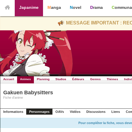
Japanime
Manga
Novel
Drama
Communa
MESSAGE IMPORTANT : REC
Accueil
Animes
Planning
Studios
Éditeurs
Genres
Thèmes
Indiv
Gakuen Babysitters
Fiche d'anime
Informations
Personnages
OAVs
Vidéos
Discussions
Liens
Con
Pour compléter la fiche, vous deve