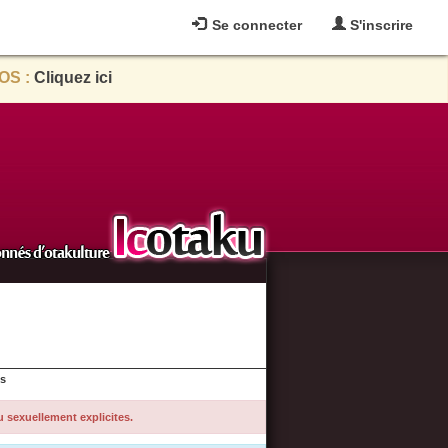
Se connecter
S'inscrire
OS :
Cliquez ici
es
u sexuellement explicites.