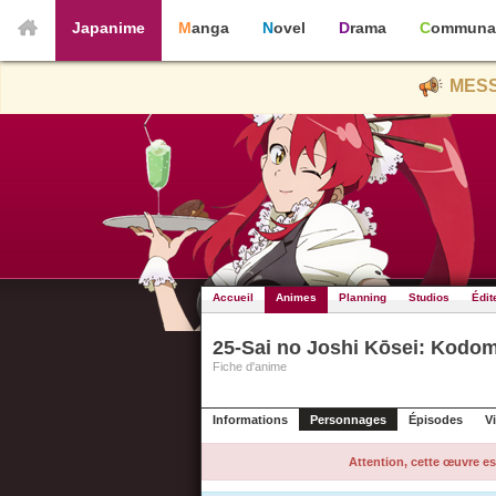
Japanime
Manga
Novel
Drama
Communa
MESS
Accueil
Animes
Planning
Studios
Édit
25-Sai no Joshi Kōsei: Kodom
Fiche d'anime
Informations
Personnages
Épisodes
V
Attention, cette œuvre es