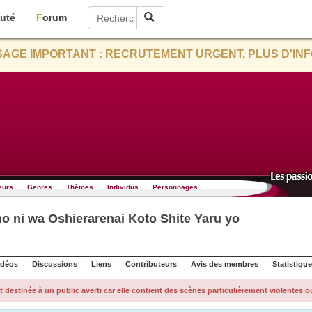
uté
Forum
AGE IMPORTANT : RECRUTEMENT URGENT. PLUS D'INF
eurs
Genres
Thèmes
Individus
Personnages
o ni wa Oshierarenai Koto Shite Yaru yo
idéos
Discussions
Liens
Contributeurs
Avis des membres
Statistiqu
t destinée à un public averti car elle contient des scènes particulièrement violentes o