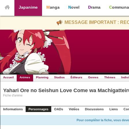
Japanime
Manga
Novel
Drama
Communa
MESSAGE IMPORTANT : REC
Accueil
Animes
Planning
Studios
Éditeurs
Genres
Thèmes
Indiv
Yahari Ore no Seishun Love Come wa Machigatteir
Fiche d'anime
Informations
Personnages
OADs
Vidéos
Discussions
Liens
Con
Pour compléter la fiche, vous deve