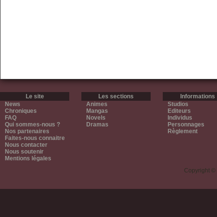
Le site
Les sections
Informations
News
Animes
Studios
Chroniques
Mangas
Editeurs
FAQ
Novels
Individus
Qui sommes-nous ?
Dramas
Personnages
Nos partenaires
Règlement
Faites-nous connaitre
Nous contacter
Nous soutenir
Mentions légales
Copyright ©