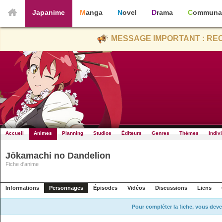
Japanime
Manga
Novel
Drama
Communa
MESSAGE IMPORTANT : REC
Accueil
Animes
Planning
Studios
Éditeurs
Genres
Thèmes
Indiv
Jōkamachi no Dandelion
Fiche d'anime
Informations
Personnages
Épisodes
Vidéos
Discussions
Liens
Pour compléter la fiche, vous deve