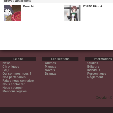
Brèves apparitions
Borscht
ICHIJŌ Hitomi
Le site
Les sections
Informations
News
Animes
Studios
Chroniques
Mangas
Editeurs
FAQ
Novels
Individus
Qui sommes-nous ?
Dramas
Personnages
Nos partenaires
Règlement
Faites-nous connaitre
Nous contacter
Nous soutenir
Mentions légales
Copyright ©