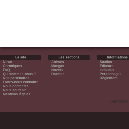
Le site
Les sections
Informations
News
Animes
Studios
Chroniques
Mangas
Editeurs
FAQ
Novels
Individus
Qui sommes-nous ?
Dramas
Personnages
Nos partenaires
Règlement
Faites-nous connaitre
Nous contacter
Nous soutenir
Mentions légales
Copyright ©