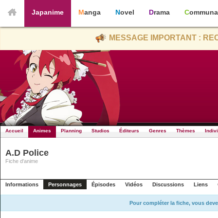
Japanime
Manga
Novel
Drama
Communa
MESSAGE IMPORTANT : REC
Accueil
Animes
Planning
Studios
Éditeurs
Genres
Thèmes
Indiv
A.D Police
Fiche d'anime
Informations
Personnages
Épisodes
Vidéos
Discussions
Liens
Pour compléter la fiche, vous deve