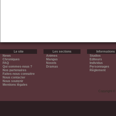
Le site
Les sections
Informations
News
Animes
Studios
Chroniques
Mangas
Editeurs
FAQ
Novels
Individus
Qui sommes-nous ?
Dramas
Personnages
Nos partenaires
Règlement
Faites-nous connaitre
Nous contacter
Nous soutenir
Mentions légales
Copyright ©