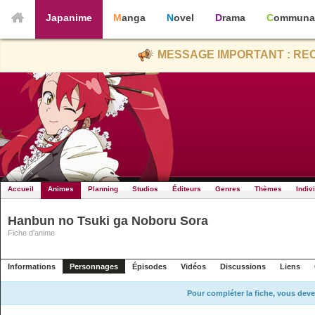
Japanime
Manga
Novel
Drama
Communa
MESSAGE IMPORTANT : REC
Accueil
Animes
Planning
Studios
Éditeurs
Genres
Thèmes
Indiv
Hanbun no Tsuki ga Noboru Sora
Fiche d'anime
Informations
Personnages
Épisodes
Vidéos
Discussions
Liens
Pour compléter la fiche, vous deve