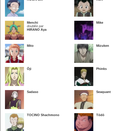
Menchi
Mike
doublée par
HIRANO Aya
Mito
Mizuken
Ōji
Phinks
Sadaso
Seaquant
TOCINO Shachmono
Tōdō