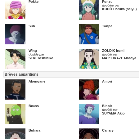
Pokke
Ponzu
doublée par
KUDŌ Haruka (seiyu)
Sub
Tonpa
Wing
ZOLDIK Irumi
doublé par
doublé par
SEKI Toshihiko
MATSUKAZE Masaya
Brèves apparitions
Abengane
Amori
Beans
Binolt
doublé par
SUYAMA Akio
Buhara
Canary