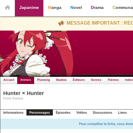
Japanime
Manga
Novel
Drama
Communa
MESSAGE IMPORTANT : REC
Accueil
Animes
Planning
Studios
Éditeurs
Genres
Thèmes
Indiv
Hunter × Hunter
Fiche d'anime
Informations
Personnages
Épisodes
Vidéos
Discussions
Liens
Pour compléter la fiche, vous deve