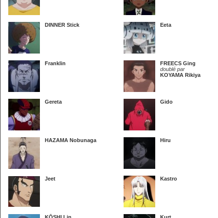
DINNER Stick
Eeta
Franklin
FREECS Ging
doublé par
KOYAMA Rikiya
Gereta
Gido
HAZAMA Nobunaga
Hiru
Jeet
Kastro
KŌSHI Lin
Kurt