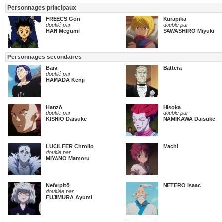
Personnages principaux
FREECS Gon
Kurapika
doublé par
doublé par
HAN Megumi
SAWASHIRO Miyuki
Personnages secondaires
Bara
Battera
doublé par
HAMADA Kenji
Hanzō
Hisoka
doublé par
doublé par
KISHIO Daisuke
NAMIKAWA Daisuke
LUCILFER Chrollo
Machi
doublé par
MIYANO Mamoru
Neferpitō
NETERO Isaac
doublée par
FUJIMURA Ayumi