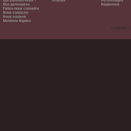
Qui sommes-nous ?
Dramas
Personnages
Nos partenaires
Règlement
Faites-nous connaitre
Nous contacter
Nous soutenir
Mentions légales
Copyright ©