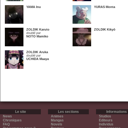
YAMA Inu
YURAS Monta
ZOLDIK Karuto
ZOLDIK Kikyō
doublé par
NOTO Mamiko
ZOLDIK Aruka
doublé par
UCHIDA Maaya
Le site
Les sections
Informations
News
Animes
Studios
Chroniques
Mangas
Editeurs
FAQ
Novels
Individus