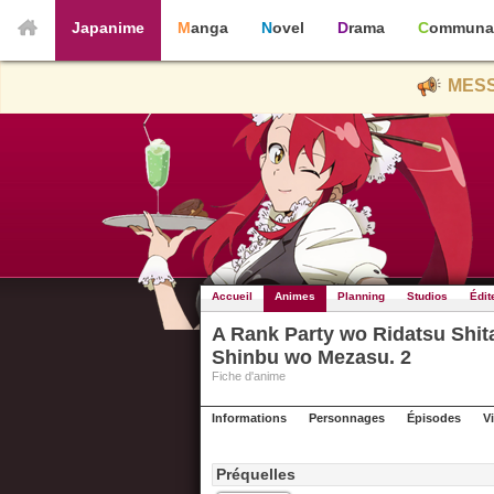
Japanime
Manga
Novel
Drama
Communa
MESS
Accueil
Animes
Planning
Studios
Édit
A Rank Party wo Ridatsu Shit
Shinbu wo Mezasu. 2
Fiche d'anime
Informations
Personnages
Épisodes
V
Préquelles