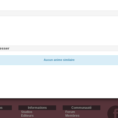
esser
Aucun anime similaire
ns
Informations
Communauté
Studios
Forum
Editeurs
Membres