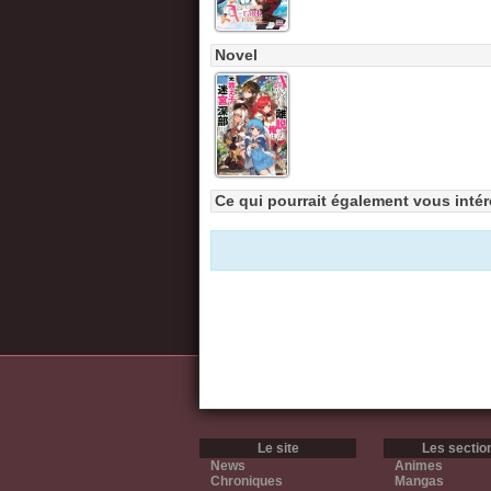
Novel
Ce qui pourrait également vous intér
Le site
Les sectio
News
Animes
Chroniques
Mangas