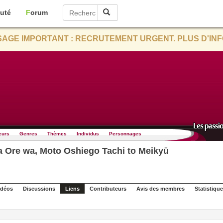
uté
Forum
AGE IMPORTANT : RECRUTEMENT URGENT. PLUS D'INF
eurs
Genres
Thèmes
Individus
Personnages
a Ore wa, Moto Oshiego Tachi to Meikyū
idéos
Discussions
Liens
Contributeurs
Avis des membres
Statistiqu