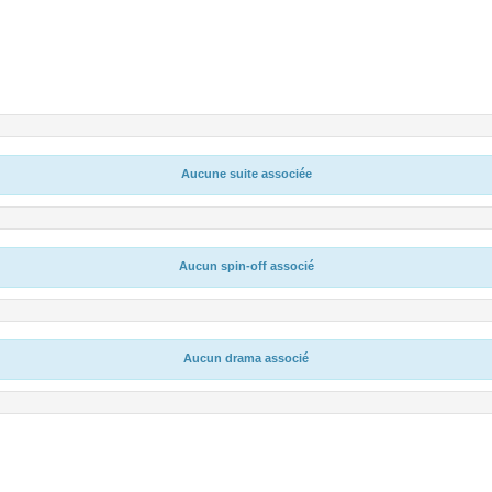
Aucune suite associée
Aucun spin-off associé
Aucun drama associé