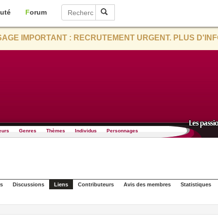
uté
Forum
AGE IMPORTANT : RECRUTEMENT URGENT. PLUS D'INF
eurs
Genres
Thèmes
Individus
Personnages
s
Discussions
Liens
Contributeurs
Avis des membres
Statistiques