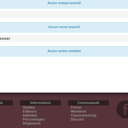
Aucun manga associé
Aucun novel associé
esser
Aucun anime similaire
ns
Informations
Communauté
Studios
Forum
Editeurs
Membres
Individus
Classement Icp
Personnages
Discord
Règlement