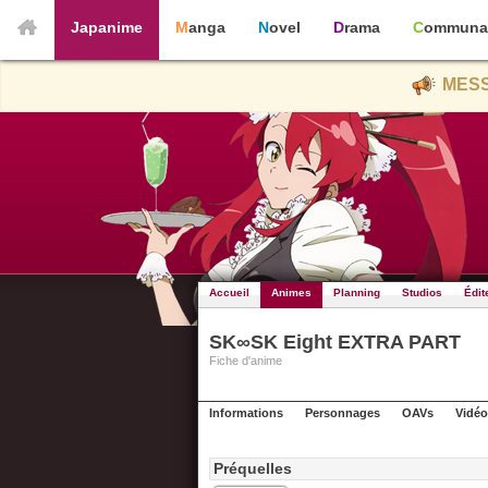
Japanime
Manga
Novel
Drama
Communa
MESS
Accueil
Animes
Planning
Studios
Édit
SK∞SK Eight EXTRA PART
Fiche d'anime
Informations
Personnages
OAVs
Vidéo
Préquelles