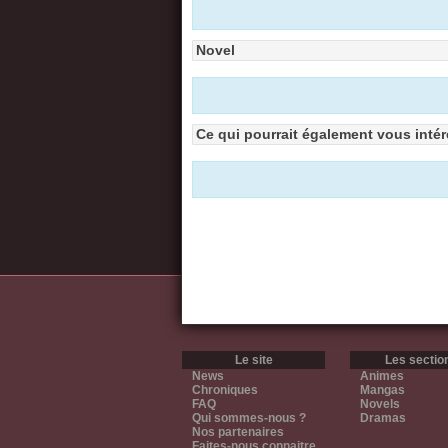
Novel
Ce qui pourrait également vous intér
Le site
Les sectio
News
Animes
Chroniques
Mangas
FAQ
Novels
Qui sommes-nous ?
Dramas
Nos partenaires
Faites-nous connaitre