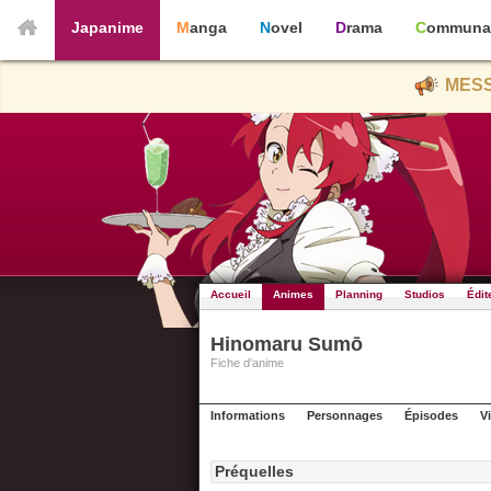
Japanime
Manga
Novel
Drama
Communa
MESS
Accueil
Animes
Planning
Studios
Édit
Hinomaru Sumō
Fiche d'anime
Informations
Personnages
Épisodes
V
Préquelles