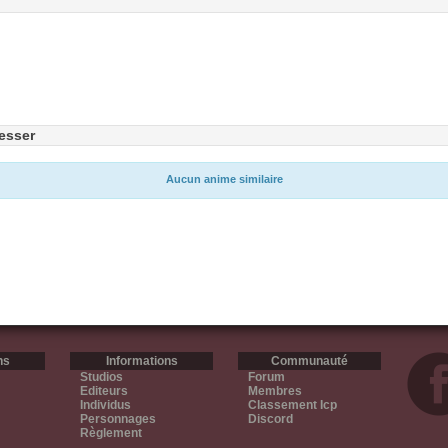
esser
Aucun anime similaire
ns
Informations
Communauté
Studios
Forum
Editeurs
Membres
Individus
Classement Icp
Personnages
Discord
Règlement