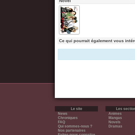
Novel
Ce qui pourrait également vous intér
Le site
Les sectio
News
Animes
Chroniques
Mangas
FAQ
Novels
Qui sommes-nous ?
Dramas
Nos partenaires
Faites-nous connaitre