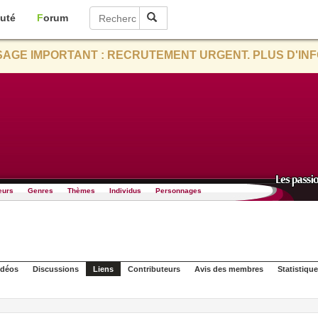
uté
Forum
AGE IMPORTANT : RECRUTEMENT URGENT. PLUS D'INF
eurs
Genres
Thèmes
Individus
Personnages
idéos
Discussions
Liens
Contributeurs
Avis des membres
Statistiqu