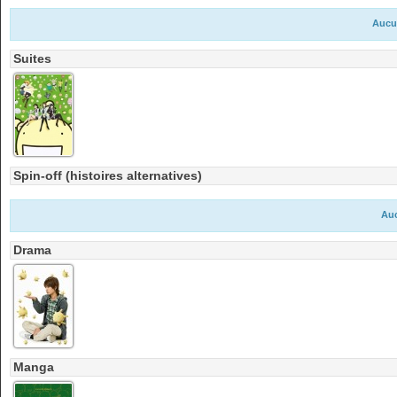
Aucu
Suites
Spin-off (histoires alternatives)
Auc
Drama
Manga