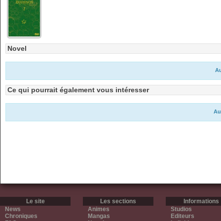
Novel
Au
Ce qui pourrait également vous intéresser
Au
Le site
Les sections
Informations
News
Animes
Studios
Chroniques
Mangas
Editeurs