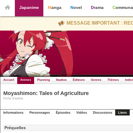
Japanime
Manga
Novel
Drama
Communa
MESSAGE IMPORTANT : REC
Accueil
Animes
Planning
Studios
Éditeurs
Genres
Thèmes
Indiv
Moyashimon: Tales of Agriculture
Fiche d'anime
Informations
Personnages
Épisodes
Vidéos
Discussions
Liens
Préquelles