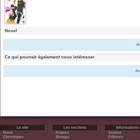
Novel
Au
Ce qui pourrait également vous intéresser
Au
Le site
Les sections
Informations
News
Animes
Studios
Chroniques
Mangas
Editeurs