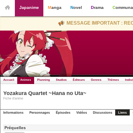
Japanime
Manga
Novel
Drama
Communa
MESSAGE IMPORTANT : REC
Accueil
Animes
Planning
Studios
Éditeurs
Genres
Thèmes
Indiv
Yozakura Quartet ~Hana no Uta~
Fiche d'anime
Informations
Personnages
Épisodes
Vidéos
Discussions
Liens
Préquelles