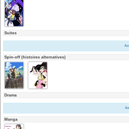
Suites
Au
Spin-off (histoires alternatives)
Drama
Au
Manga