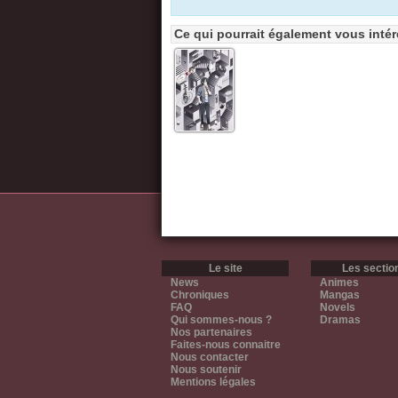
Ce qui pourrait également vous intér
Le site
Les sectio
News
Animes
Chroniques
Mangas
FAQ
Novels
Qui sommes-nous ?
Dramas
Nos partenaires
Faites-nous connaitre
Nous contacter
Nous soutenir
Mentions légales