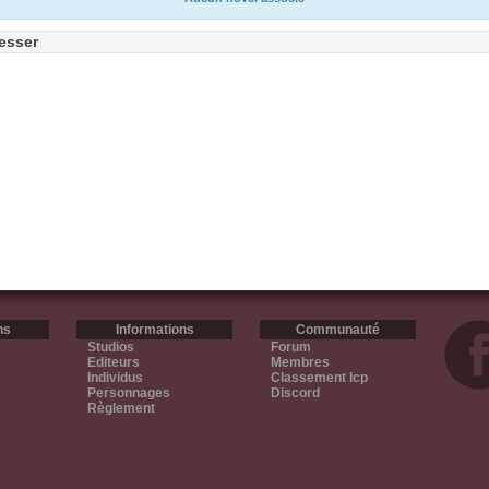
esser
ns
Informations
Communauté
Studios
Forum
Editeurs
Membres
Individus
Classement Icp
Personnages
Discord
Règlement