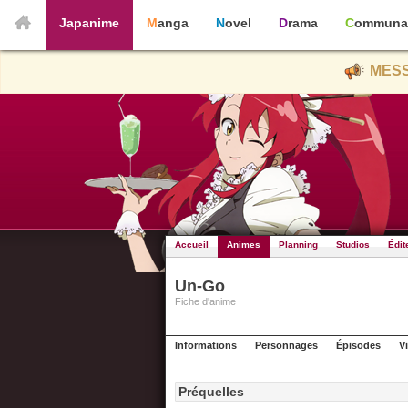
Japanime
Manga
Novel
Drama
Communa
MESS
Accueil
Animes
Planning
Studios
Édit
Un-Go
Fiche d'anime
Informations
Personnages
Épisodes
V
Préquelles