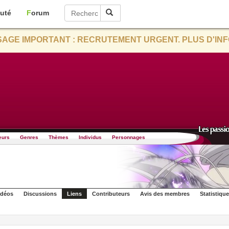
uté
Forum
AGE IMPORTANT : RECRUTEMENT URGENT. PLUS D'INF
eurs
Genres
Thèmes
Individus
Personnages
idéos
Discussions
Liens
Contributeurs
Avis des membres
Statistiqu