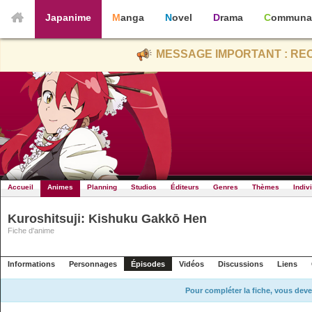
Japanime
Manga
Novel
Drama
Communa
MESSAGE IMPORTANT : REC
Accueil
Animes
Planning
Studios
Éditeurs
Genres
Thèmes
Indiv
Kuroshitsuji: Kishuku Gakkō Hen
Fiche d'anime
Informations
Personnages
Épisodes
Vidéos
Discussions
Liens
Pour compléter la fiche, vous deve