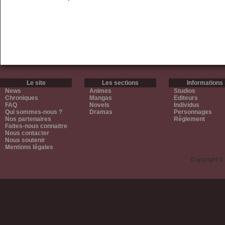
Le site
Les sections
Informations
News
Animes
Studios
Chroniques
Mangas
Editeurs
FAQ
Novels
Individus
Qui sommes-nous ?
Dramas
Personnages
Nos partenaires
Règlement
Faites-nous connaitre
Nous contacter
Nous soutenir
Mentions légales
Copyright ©