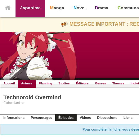
Japanime
Manga
Novel
Drama
Communa
MESSAGE IMPORTANT : REC
Accueil
Animes
Planning
Studios
Éditeurs
Genres
Thèmes
Indiv
Technoroid Overmind
Fiche d'anime
Informations
Personnages
Épisodes
Vidéos
Discussions
Liens
Pour compléter la fiche, vous deve