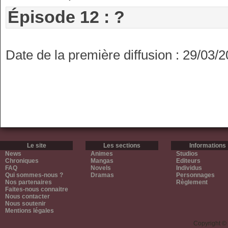
Épisode 12 : ?
Date de la première diffusion : 29/03/
Le site
Les sections
Informations
News
Animes
Studios
Chroniques
Mangas
Editeurs
FAQ
Novels
Individus
Qui sommes-nous ?
Dramas
Personnages
Nos partenaires
Règlement
Faites-nous connaitre
Nous contacter
Nous soutenir
Mentions légales
Copyright ©